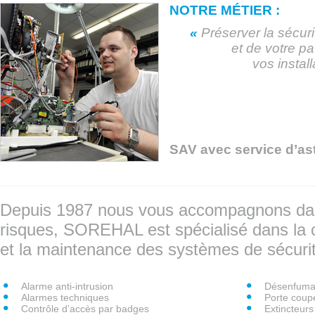
NOTRE MÉTIER :
«
Préserver la sé
et de votre pa
vos installati
SAV avec service d’ast
Depuis 1987 nous vous accompagnons dan
risques, SOREHAL est spécialisé dans la co
et la maintenance des systèmes de sécurit
Alarme anti-intrusion
Désenfumag
Alarmes techniques
Porte coupe
Contrôle d’accès par badges
Extincteurs