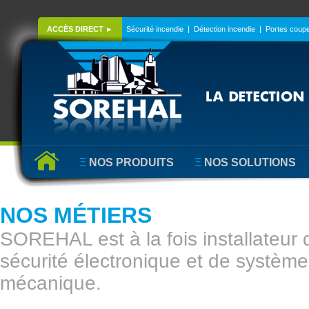
ACCÈS DIRECT ►
Sécurité incendie
|
Détection incendie
|
Portes coupe
Ξ
NOS PRODUITS
Ξ
NOS SOLUTIONS
NOS MÉTIERS
SOREHAL est à la fois installateur
sécurité électronique et de système
mécanique.