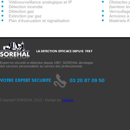
Vidéosurveillance analogique et IP
Obstacles 
Détection incendie
(barrières l
Détection gaz
Verrouilla
Extinction par gaz
Armoires à 
Plan d’évacuation et signalisation
Matériels 
Expert en sécurité et détection depuis 1987, SOREHAL développe
des services personnalisés au service des professionnels.
03 20 87 09 50
Copyright SOREHAL 2012 - Design by
Yankus