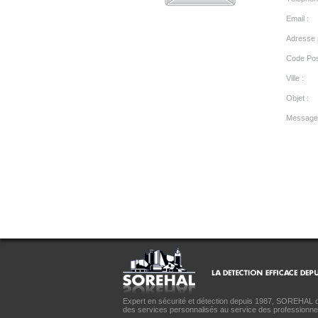
Email :
Adresse p
Code Post
Ville :
Objet :
Message
Expert en sécurité et détection depuis 1987, SOREHAL 
des services personnalisés au service des professionne