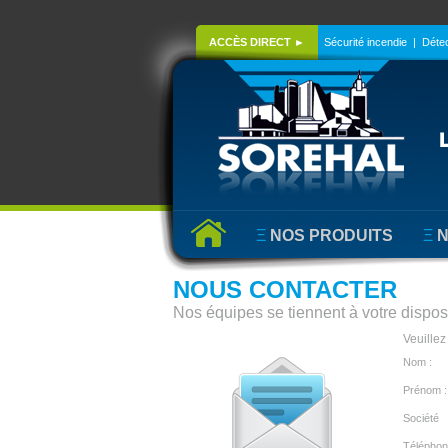
ACCÈS DIRECT ►
Sécurité incendie
|
Détec
Ξ
NOS PRODUITS
Ξ
N
NOUS CONTACTER
Nos équipes se tiennent à votre dispo
Veuillez
Nom :
Prénom :
Société
Téléphon